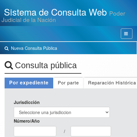
Presione
Sistema de Consulta Web
las
Poder
teclas
Judicial de la Nación
Control+Alt+A
para
acceder
Menu
a
la
Nueva Consulta Pública
versión
accesible
de
Consulta pública
la
aplicación
Por expediente
Por parte
Reparación Histórica
Jurisdicción
Número/Año
/